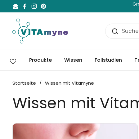
Zum Inhalt springen
Gr
Email
Facebook
Instagram
Pinterest
Produkte
Wissen
Fallstudien
T
Startseite
/
Wissen mit Vitamyne
Wissen mit Vit