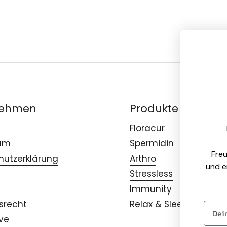
nehmen
Produkte
Floracur
um
Spermidin
Freu
hutzerklärung
Arthro
und e
Stressless
Immunity
srecht
Relax & Sleep
ive