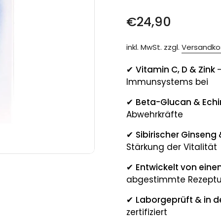
Preis:
€24,90
inkl. MwSt. zzgl.
Versandko
✔
Vitamin C, D & Zink
Immunsystems bei
✔
Beta-Glucan & Ech
Abwehrkräfte
✔
Sibirischer Ginseng
Stärkung der Vitalität
e 4
✔
Entwickelt von ein
abgestimmte Rezeptu
✔
Laborgeprüft & in de
zertifiziert