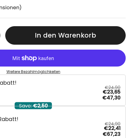
ensionen)
In den Warenkorb
Weitere Bezahlmöglichkeiten
abatt!
€24,90
€23,65
€47,30
Save:
€2,50
Rabatt!
€24,90
€22,41
€67,23