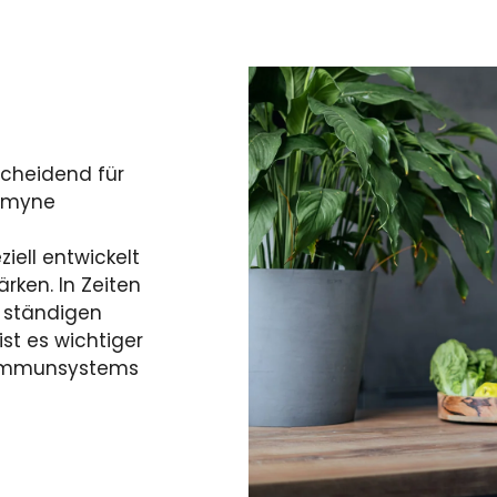
cheidend für
tamyne
iell entwickelt
ken. In Zeiten
 ständigen
st es wichtiger
s Immunsystems