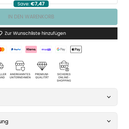
Save:
€7,47
IN DEN WARENKORB
Zur Wunschliste hinzufügen
ung