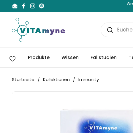
Zum Inhalt springen
Gr
Email
Facebook
Instagram
Pinterest
Produkte
Wissen
Fallstudien
T
Startseite
/
Kollektionen
/
Immunity