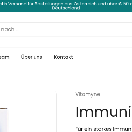
atis Versand für Bestellungen aus Österreich und über € 50 
Deutschland
eam
Über uns
Kontakt
Vitamyne
Immuni
Für ein starkes Immu