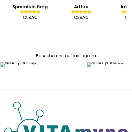
Spermidin 6mg
Arthro
Imm
€59,90
€39,90
€2
Besuche uns auf Instagram