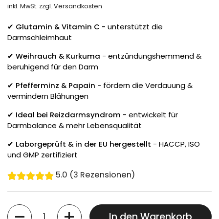
inkl. MwSt. zzgl.
Versandkosten
✔
Glutamin & Vitamin C -
unterstützt die
Darmschleimhaut
✔
Weihrauch & Kurkuma
- entzündungshemmend &
beruhigend für den Darm
✔
Pfefferminz & Papain
- fördern die Verdauung &
vermindern Blähungen
✔
Ideal bei Reizdarmsyndrom
- entwickelt für
Darmbalance & mehr Lebensqualität
✔
Laborgeprüft & in der EU hergestellt
- HACCP, ISO
und GMP zertifiziert
5.0 (3 Rezensionen)
Anzahl
In den Warenkorb